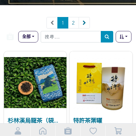
1
2
全部
杉林溪烏龍茶（袋裝）150g
特許茶葉罐
NT$
700
NT$
20