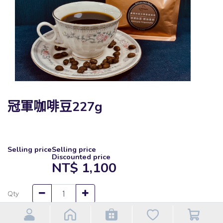
冠軍咖啡豆227g
Selling price
Selling price
Discounted price
NT$
1,100
Qty