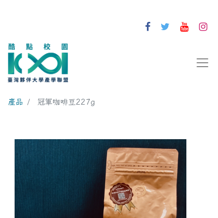
產品
冠軍咖啡豆227g