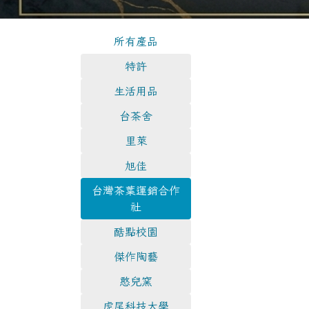
所有產品
特許
生活用品
台茶舍
里萊
旭佳
台灣茶葉運銷合作
社
酷點校園
傑作陶藝
憨兒窯
虎尾科技大學