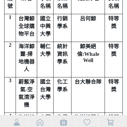
號
名稱
名稱
名稱
1
台灣鯨
國立
行銷
呂何鯨
特等
全球購
中興
學系
獎
物平台
大學
2
海洋鯨
輔仁
統計
鯨美絕
特等
靈
-
掃
大學
資訊
倫
:Whale
獎
Well
地機器
學系
人
3
蔚藍淨
國立
化工
台大聯合隊
特等
氣
-
空
台灣
學系
獎
氣清淨
大學
機
4
海洋好
中國
化學
海洋好朋友
特等
朋友鯨
文化
系
鯨魚
獎