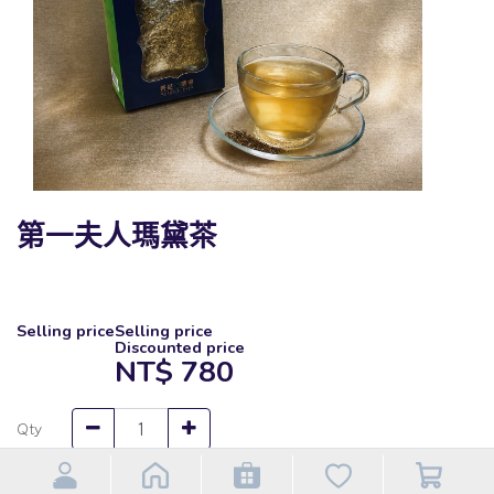
第一夫人瑪黛茶
Selling price
Selling price
Discounted price
NT$
780
Qty