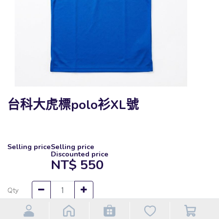
台科大虎標polo衫XL號
Selling price
Selling price
Discounted price
NT$
550
Qty