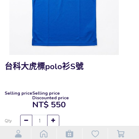
台科大虎標polo衫S號
Selling price
Selling price
Discounted price
NT$
550
Qty